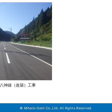
八神線（改築）工事
© Mihara-Gumi Co.,Ltd. All Rights Reserved.