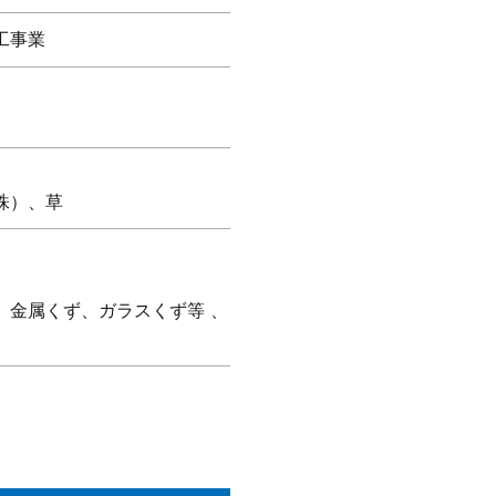
工事業
株）、草
、金属くず、ガラスくず等 、